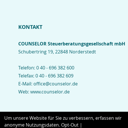
KONTAKT
COUNSELOR Steuerberatungsgesellschaft mbH
Schubertring 19, 22848 Norderstedt
Telefon:
0 40 - 696 382 600
Telefax:
0 40 - 696 382 609
E-Mail:
office@counselor.de
Web:
www.counselor.de
Kontakt
Impressum
Datenschutz
Um unsere Website für Sie zu verbessern, erfassen wir
anonyme Nutzungsdaten.
Opt-Out
|