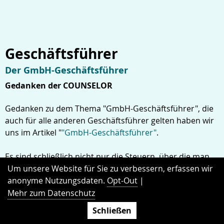
Geschäftsführer
Der GmbH-Geschäftsführer
Gedanken der COUNSELOR
Gedanken zu dem Thema "GmbH-Geschäftsführer", die
auch für alle anderen Geschäftsführer gelten haben wir
uns im Artikel "
"GmbH-Geschäftsführer"
.
Es sind schließlich nicht nur die Steuern, über die man
nachdenken muss.
Um unsere Website für Sie zu verbessern, erfassen wir
anonyme Nutzungsdaten.
Opt-Out
|
Mehr zum Datenschutz
Schließen