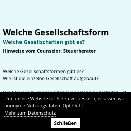
Welche Gesellschaftsform
Welche Gesellschaften gibt es?
Hinweise vom Counselor, Steuerberater
Welche Gesellschaftsformen gibt es?
Wie ist die einzelne Gesellschaft aufgebaut?
Um Steuern zu sparen oder mindestens zu gestalten, ist
Um unsere Website für Sie zu verbessern, erfassen wir
es wichtig, über die Gesellschaftsform seines
anonyme Nutzungsdaten.
Opt-Out
|
Unternehmens nachzudenken. Im Beitrag
Mehr zum Datenschutz
"
Gesellschaftsformen
" werden die Gesellschaften
benannt, die möglich sind.
Schließen