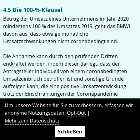
4.5 Die 100-%-Klausel
Betrug der Umsatz eines Unternehmens im Jahr 2020
mindestens 100 % des Umsatzes 2019, geht das BMWi
davon aus, dass etwaige monatliche
Umsatzschwankungen nicht coronabedingt sind.
Die Annahme kann durch den prüfenden Dritten
entkräftet werden, indem dieser darlegt, dass der
Antragsteller individuell von einem coronabedingten
Umsatzeinbruch betroffen ist und sonstige Gründe
aufzeigen kann, die eine positive Umsatzentwicklung
trotz der Einschränkungen der Coronapandemie
plausibel erscheinen lassen, zum Beispiel die Eröffnung
Um unsere Website für Sie zu verbessern, erfassen wir
neuer Betriebsstätten oder den Zukauf eines
anonyme Nutzungsdaten.
Opt-Out
|
Unternehmens.
Mehr zum Datenschutz
Eine entsprechende Abfrage findet sich im
Schließen
Antragsformular.