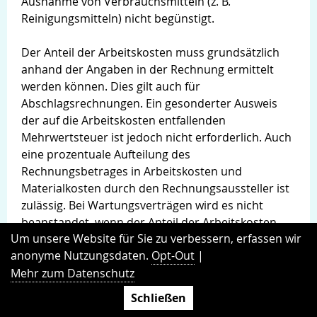
Ausnahme von Verbrauchsmitteln (z. B.
Reinigungsmitteln) nicht begünstigt.
Der Anteil der Arbeitskosten muss grundsätzlich
anhand der Angaben in der Rechnung ermittelt
werden können. Dies gilt auch für
Abschlagsrechnungen. Ein gesonderter Ausweis
der auf die Arbeitskosten entfallenden
Mehrwertsteuer ist jedoch nicht erforderlich. Auch
eine prozentuale Aufteilung des
Rechnungsbetrages in Arbeitskosten und
Materialkosten durch den Rechnungsaussteller ist
zulässig. Bei Wartungsverträgen wird es nicht
beanstandet, wenn der Anteil der Arbeitskosten,
Um unsere Website für Sie zu verbessern, erfassen wir
der sich auch pauschal aus einer Mischkalkulation
anonyme Nutzungsdaten.
Opt-Out
|
ergeben kann, aus einer Anlage zur Rechnung
Mehr zum Datenschutz
hervorgeht. Dienstleistungen, die sowohl auf
öffentlichem Gelände als auch auf Privatgelände
Schließen
durchgeführt werden, sind vom