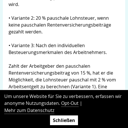
wird.
• Variante 2: 20 % pauschale Lohnsteuer, wenn
keine pauschalen Rentenversicherungsbeiträge
gezahlt werden.
• Variante 3: Nach den individuellen
Besteuerungsmerkmalen des Arbeitnehmers.
Zahlt der Arbeitgeber den pauschalen
Rentenversicherungsbeitrag von 15 %, hat er die
Möglichkeit, die Lohnsteuer pauschal mit 2 % vom
Arbeitsentgelt zu berechnen (Variante 1). Eine
individuelle Abrechnung entfällt. Der Vorteil: In der
Um unsere Website für Sie zu verbessern, erfassen wir
2%igen Pauschalsteuer sind Lohnsteuer,
anonyme Nutzungsdaten.
Opt-Out
|
Solidaritätszuschlag und Kirchensteuer enthalten.
Mehr zum Datenschutz
Die pauschale Lohnsteuer von 2 % ist zusammen
Schließen
mit den pauschalen Kranken- und
Rentenversicherungsbeiträgen an die